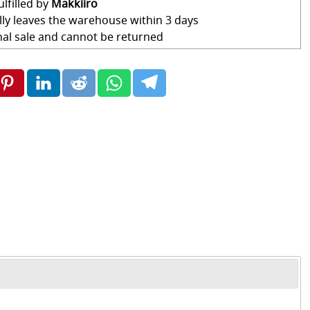
ulfilled by
Makkiiro
lly leaves the warehouse within 3 days
final sale and cannot be returned