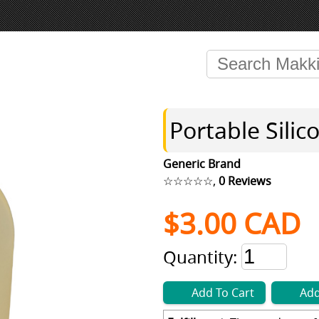
Portable Silic
Generic Brand
☆☆☆☆☆
,
0 Reviews
$
3.00
CAD
Quantity:
Add To Cart
Add