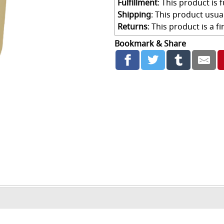
Fulfillment
: This product is f
Shipping
: This product usua
Returns
: This product is a 
Bookmark & Share