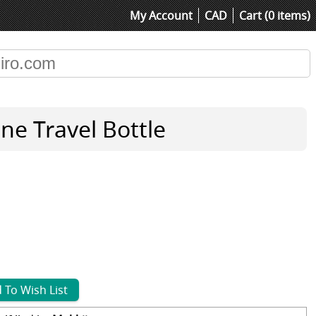
My Account
CAD
Cart (0 items)
one Travel Bottle
 To Wish List