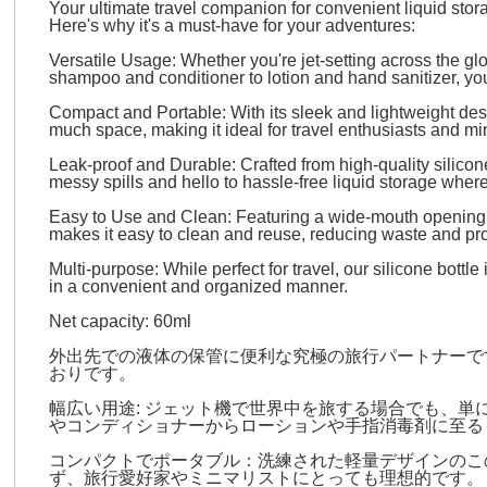
Your ultimate travel companion for convenient liquid stora
Here's why it's a must-have for your adventures:
Versatile Usage: Whether you're jet-setting across the glob
shampoo and conditioner to lotion and hand sanitizer, you 
Compact and Portable: With its sleek and lightweight design
much space, making it ideal for travel enthusiasts and min
Leak-proof and Durable: Crafted from high-quality silicone
messy spills and hello to hassle-free liquid storage wher
Easy to Use and Clean: Featuring a wide-mouth opening and
makes it easy to clean and reuse, reducing waste and pro
Multi-purpose: While perfect for travel, our silicone bottl
in a convenient and organized manner.
Net capacity: 60ml
外出先での液体の保管に便利な究極の旅行パートナーで
おりです。
幅広い用途: ジェット機で世界中を旅する場合でも、
やコンディショナーからローションや手指消毒剤に至る
コンパクトでポータブル：洗練された軽量デザインのこ
ず、旅行愛好家やミニマリストにとっても理想的です。